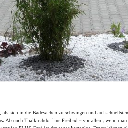
 als sich in die Badesachen zu schwingen und auf schnellst
: Ab nach Thalkirchdorf ins Freibad – vor allem, wenn man m
erstaufen PLUS Card ist der sogar kostenlos. Davor können 